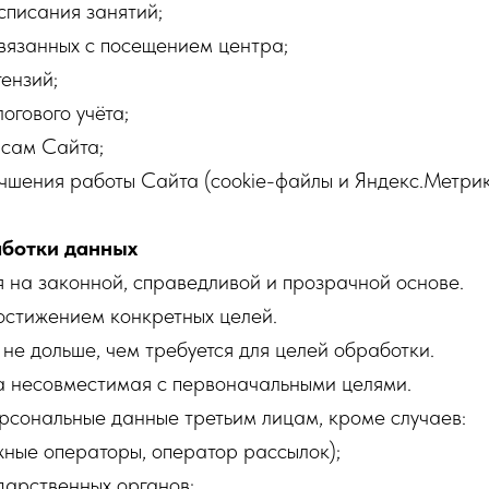
списания занятий;
вязанных с посещением центра;
ензий;
огового учёта;
исам Сайта;
чшения работы Сайта (cookie-файлы и Яндекс.Метрик
аботки данных
я на законной, справедливой и прозрачной основе.
остижением конкретных целей.
 не дольше, чем требуется для целей обработки.
ка несовместимая с первоначальными целями.
рсональные данные третьим лицам, кроме случаев:
жные операторы, оператор рассылок);
дарственных органов;